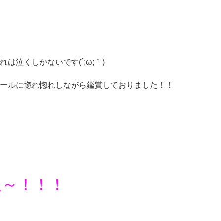
泣くしかないです(´;ω;｀)
ールに惚れ惚れしながら鑑賞しておりました！！
報～！！！