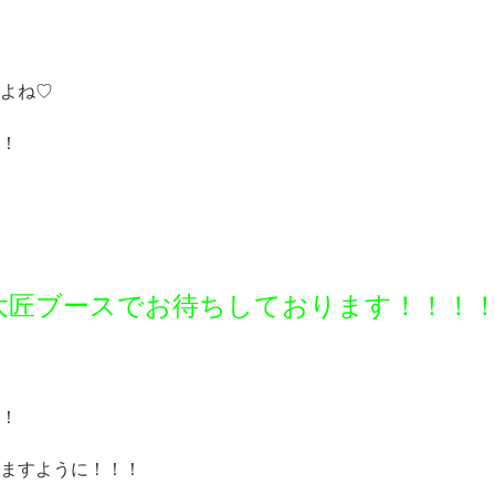
よね♡
！
大匠ブースでお待ちしております！！！
！
ますように！！！