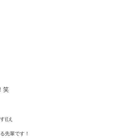
！笑
((え
る先輩です！