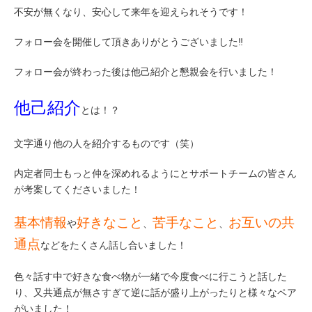
不安が無くなり、安心して来年を迎えられそうです！
フォロー会を開催して頂きありがとうございました‼
フォロー会が終わった後は他己紹介と懇親会を行いました！
他己紹介
とは！？
文字通り他の人を紹介するものです（笑）
内定者同士もっと仲を深めれるようにとサポートチームの皆さん
が考案してくださいました！
基本情報
好きなこと
苦手なこと
お互いの共
や
、
、
通点
などをたくさん話し合いました！
色々話す中で好きな食べ物が一緒で今度食べに行こうと話した
り、又共通点が無さすぎて逆に話が盛り上がったりと様々なペア
がいました！