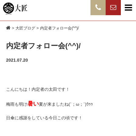
>
大匠ブログ
> 内定者フォロー会(^^)/
内定者フォロー会(^^)/
2021.07.20
こんにちは！内定者の太田です！
暑い
梅雨も明け
夏が来ましたね(´；ω；`)ｳｩｩ
日傘に感謝をしている今日この頃です！