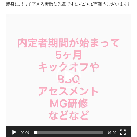
親身に思って下さる素敵な先輩です(｡◕ˇдˇ​◕｡)/有難うございます❕
動
画
プ
レ
ー
ヤ
ー
00:00
01:09