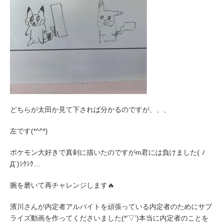
どちらが太田か見て下されば分かるのですが、、、
左です(*^^*)
ポケモン大好きで真剣に描いたのですがm君には負けました( ﾉ
Д`)ｼｸｼｸ…
腕を磨いて再チャレンジします🔥
濱川さんが内定者アルバイトを頑張っている内定者のためにサプ
ライズ動画を作ってくださいました(*’▽’)本当に内定者のことを