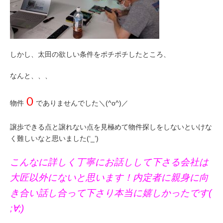
しかし、太田の欲しい条件をポチポチしたところ、
なんと、、、
０
物件
でありませんでした＼(^o^)／
譲歩できる点と譲れない点を見極めて物件探しをしないといけな
く難しいなと思いました(‘_’)
こんなに詳しく丁寧にお話しして下さる会社は
大匠以外にないと思います！内定者に親身に向
き合い話し合って下さり本当に嬉しかったです(
;∀;)